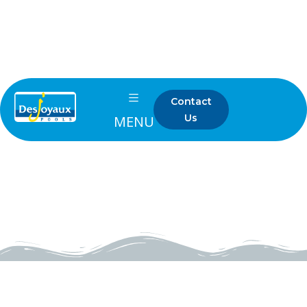
dive@desjoyaux.com.my
6 (03) 7958 8911
Contact
Us
MENU
cara bina kolam renang
Home
ms
cara bina kolam renang